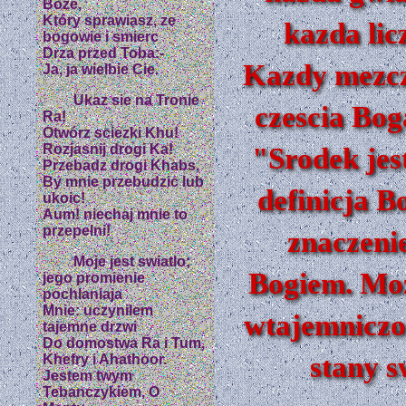
Boze,
Który sprawiasz, ze
kazda lic
bogowie i smierc
Drza przed Toba:-
Kazdy mezczy
Ja, ja wielbie Cie.
Ukaz sie na Tronie
czescia Bog
Ra!
Otwórz sciezki Khu!
Rozjasnij drogi Ka!
"Srodek jes
Przebadz drogi Khabs,
By mnie przebudzic lub
definicja B
ukoic!
Aum! niechaj mnie to
przepelni!
znaczeni
Moje jest swiatlo;
Bogiem. Moz
jego promienie
pochlaniaja
Mnie: uczynilem
wtajemniczo
tajemne drzwi
Do domostwa Ra i Tum,
stany s
Khefry i Ahathoor.
Jestem twym
Tebanczykiem, O