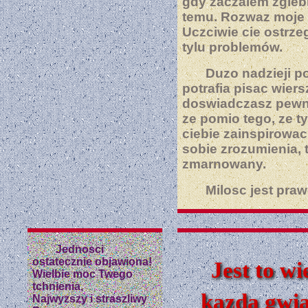
gdy zaczalem zglebia
temu. Rozwaz moje 
Uczciwie cie ostrze
tylu problemów.
Duzo nadzieji p
potrafia pisac wiers
doswiadczasz pewne
ze pomio tego, ze t
ciebie zainspirowac,
sobie zrozumienia, 
zmarnowany.
Milosc jest pra
Jednosci
ostatecznie objawiona!
Jest to wi
Wielbie moc Twego
tchnienia,
kazda gwia
Najwyzszy i straszliwy