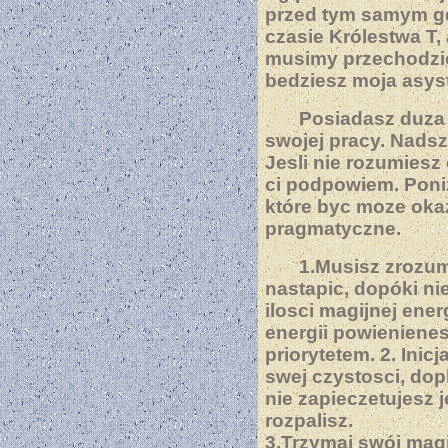
przed tym samym gd
czasie Królestwa T, 
musimy przechodzic
bedziesz moja asys
Posiadasz duza 
swojej pracy. Nadsz
Jesli nie rozumiesz 
ci podpowiem. Poniz
które byc moze okaz
pragmatyczne.
1.Musisz zrozum
nastapic, dopóki n
ilosci magijnej ene
energii powieniene
priorytetem. 2. Inic
swej czystosci, dop
nie zapieczetujesz j
rozpalisz.
3.Trzymaj swój magi