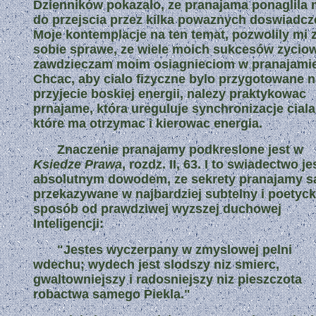
Dzienników pokazalo, ze pranajama ponaglila 
do przejscia przez kilka powaznych doswiadcz
Moje kontemplacje na ten temat, pozwolily mi 
sobie sprawe, ze wiele moich sukcesów zycio
zawdzieczam moim osiagnieciom w pranajamie
Chcac, aby cialo fizyczne bylo przygotowane 
przyjecie boskiej energii, nalezy praktykowac
prnajame, która ureguluje synchronizacje ciala
które ma otrzymac i kierowac energia.
Znaczenie pranajamy podkreslone jest w
Ksiedze Prawa
, rozdz. II, 63. I to swiadectwo je
absolutnym dowodem, ze sekrety pranajamy s
przekazywane w najbardziej subtelny i poetyck
sposób od prawdziwej wyzszej duchowej
Inteligencji:
"Jestes wyczerpany w zmyslowej pelni
wdechu; wydech jest slodszy niz smierc,
gwaltowniejszy i radosniejszy niz pieszczota
robactwa samego Piekla."