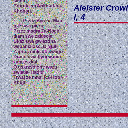
Mentu,
Aleister Crow
Prorokiem Ankh-af-na-
Khonsu.
I, 4
Przez Bes-na-Maut
bije swa piers;
Przez madra Ta-Nech
tkam swe zaklecie.
Ukaz swa gwiezdna
wspanialosc, O Nuit!
Zapros mnie do swego
Domostwa bym w nim
zamieszkal
O uskrzydlony wezu
swiatla, Hadit!
Trwaj ze mna, Ra-Hoor-
Khuit!