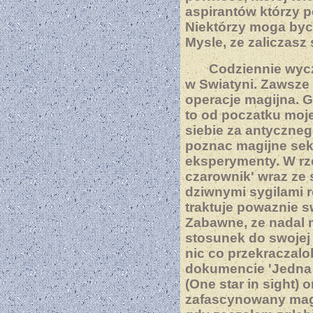
aspirantów którzy p
Niektórzy moga byc
Mysle, ze zaliczasz 
Codziennie wyc
w Swiatyni. Zawsz
operacje magijna. 
to od poczatku moje
siebie za antyczneg
poznac magijne sek
eksperymenty. W rz
czarownik' wraz ze 
dziwnymi sygilami r
traktuje powaznie s
Zabawne, ze nadal
stosunek do swojej 
nic co przekraczalo
dokumencie 'Jedna
(One star in sight) 
zafascynowany magi