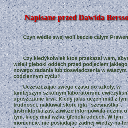
Napisane przed Dawida Berss
Czyn wedle swej woli bedzie calym Prawe
Czy kiedykolwiek ktos przekazal wam, aby
wzieli gleboki oddech przed podjeciem jakiego
nowego zadania lub doswiadczenia w waszym
codziennym zyciu?
Uczeszczajac swego czasu do szkoly, w
tamtejszym szkolnym laboratorium, cwiczylis
upuszczanie krwi. Kiedy jakis uczen mial z tym
trudnosci, nakluwal skóre igla "szesnastka".
Instruktorka zas, zawsze informowala ucznia o
tym, kiedy mial wziac gleboki oddech. W tym
momencie, nie posiadajac zadnej wiedzy na te