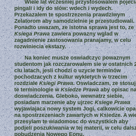
Wiele lat wczesniej przystosowalem pojeci
pingali i idy do slów: wdech i wydech.
Przekazalem te spostrzezenia prawdziwym
Zelatorom aby samodzielnie je przestudiowali.
Ponadto uwazam, ze istotna sprawa jest to, ze
Ksiega Prawa
zawiera powazny wglad w
zagadnienie zastosowania pranajamy, w celu
rozwiniecia ekstazy.
Na koniec musze oswiadczyc powaznym
studentom jak rozczarowalem sie w ostatnich 
ciu latach, jesli chodzi o uzycie terminów
pochodzacych z kultur wykletych w trzecim
rozdziale
Ksiegi Prawa
. Oswiadczam, ze stosu
te terminologie w
Ksiedze Prawa
aby opisac n
doswiadczenia. Gleboko, wewnatrz siebie,
posiadam marzenie aby ujrzec
Ksiege Prawa
wyjawiajaca nowy system Jogi, calkowicie opa
na spostrzezeniach zawartych w Ksiedze. A wi
przesylam te wiadomosc do wszystkich aby
podjeli poszukiwania w tej materii, w celu dal
pobudzenia Nowego Eonu.