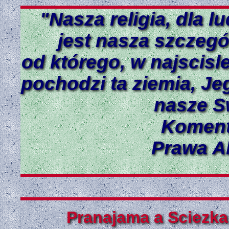
"Nasza religia, dla l
jest nasza szczegó
od którego, w najscis
pochodzi ta ziemia, Jeg
nasze Sw
Koment
Prawa Al
Pranajama a Sciezka