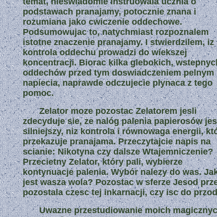
temat, nieswiadomie instruowala ucznia o
podstawach pranajamy, potocznie znana i
rozumiana jako cwiczenie oddechowe.
Podsumowujac to, natychmiast rozpoznalem
istotne znaczenie pranajamy. I stwierdzilem, iz
kontrola oddechu prowadzi do wiekszej
koncentracji. Biorac kilka glebokich, wstepnyc
oddechów przed tym doswiadczeniem pelnym
napiecia, naprawde odczujecie plynaca z tego
pomoc.
Zelator moze pozostac Zelatorem jesli
zdecyduje sie, ze nalóg palenia papierosów jes
silniejszy, niz kontrola i równowaga energii, kt
przekazuje pranajama. Przeczytajcie napis na
scianie: Nikotyna czy dalsze Wtajemniczenie?
Przecietny Zelator, który pali, wybierze
kontynuacje palenia. Wybór nalezy do was. Ja
jest wasza wola? Pozostac w sferze Jesod prz
pozostala czesc tej inkarnacji, czy isc do przo
Uwazne przestudiowanie moich magiczny