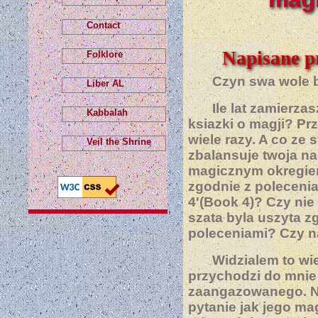
Contact
Napisane p
Folklore
Czyn swa wole 
Liber AL
Ile lat zamierz
Kabbalah
ksiazki o magji? Prz
wiele razy. A co ze 
Veil the Shrine
zbalansuje twoja n
magicznym okregie
zgodnie z poleceni
4'(Book 4)? Czy nie
szata byla uszyta z
poleceniami? Czy n
Widzialem to wie
przychodzi do mnie
zaangazowanego. Na
pytanie jak jego ma