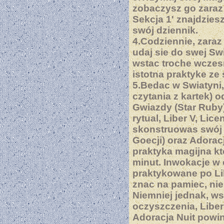
zobaczysz go zaraz 
Sekcja 1' znajdzies
swój dziennik.
4.Codziennie, zaraz
udaj sie do swej Sw
wstac troche wczes
istotna praktyke ze
5.Bedac w Swiatyni,
czytania z kartek) 
Gwiazdy (Star Ruby)
rytual, Liber V, Lice
skonstruowas swój w
Goecji) oraz Adorac
praktyka magijna kt
minut. Inwokacje w 
praktykowane po Lib
znac na pamiec, ni
Niemniej jednak, w
oczyszczenia, Liber
Adoracja Nuit powi