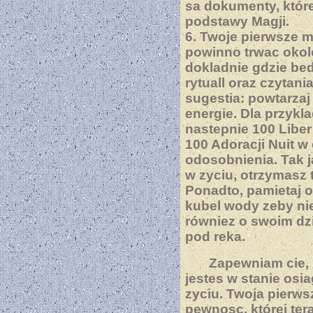
sa dokumenty, które
podstawy Magji.
6. Twoje pierwsze 
powinno trwac okolo
dokladnie gdzie bed
rytuall oraz czytani
sugestia: powtarza
energie. Dla przykl
nastepnie 100 Liber
100 Adoracji Nuit w
odosobnienia. Tak j
w zyciu, otrzymasz t
Ponadto, pamietaj o
kubel wody zeby nie
równiez o swoim dz
pod reka.
Zapewniam cie, 
jestes w stanie osi
zyciu. Twoja pierwsz
pewnosc, której tera