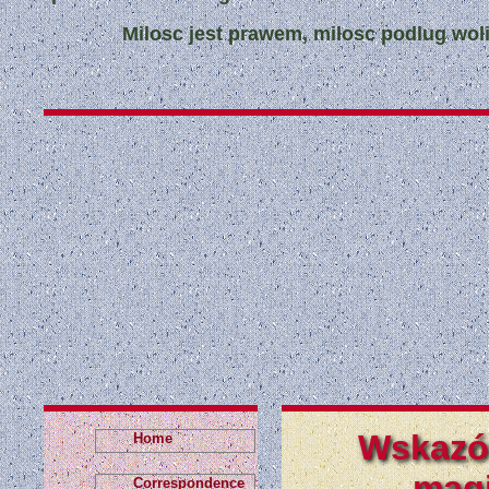
Milosc jest prawem, milosc podlug woli
Wskazów
Home
magi
Correspondence