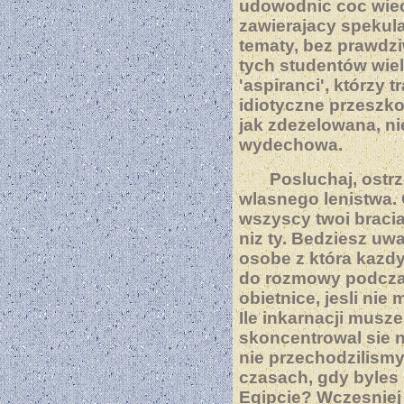
udowodnic coc wiece
zawierajacy spekula
tematy, bez prawdzi
tych studentów wiel
'aspiranci', którzy 
idiotyczne przeszk
jak zdezelowana, n
wydechowa.
Posluchaj, ostr
wlasnego lenistwa. O
wszyscy twoi bracia
niz ty. Bedziesz uwa
osobe z która kazd
do rozmowy podcza
obietnice, jesli nie
Ile inkarnacji musz
skoncentrowal sie 
nie przechodzilism
czasach, gdy byle
Egipcie? Wczesniej 