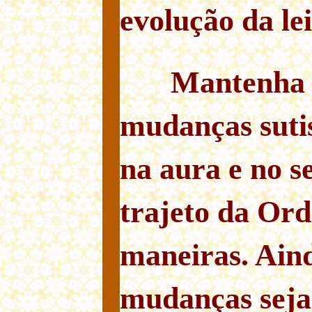
evolução da le
Mantenha 
mudanças suti
na aura e no s
trajeto da Or
maneiras. Aind
mudanças sej