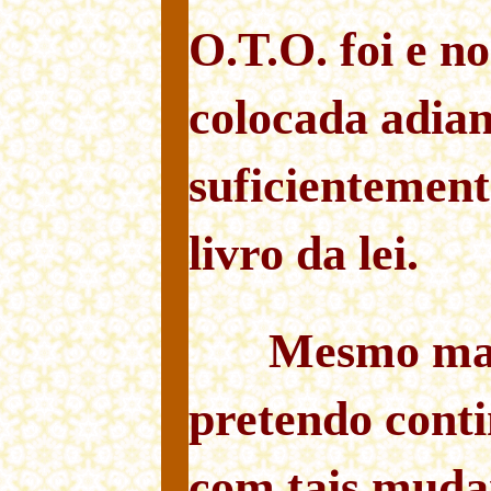
O.T.O. foi e no
colocada adia
suficientement
livro da lei.
Mesmo mai
pretendo cont
com tais muda