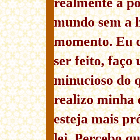
realmente a po
mundo sem a h
momento. Eu d
ser feito, faç
minucioso do q
realizo minha 
esteja mais pr
lei. Percebo qu