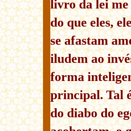
livro da lei m
do que eles, e
se afastam am
iludem ao invé
forma intelige
principal. Tal 
do diabo do eg
acobertam, o 