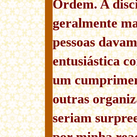
Ordem. A disci
geralmente mai
pessoas davam 
entusiástica c
um cumpriment
outras organi
seriam surpre
por minha rea