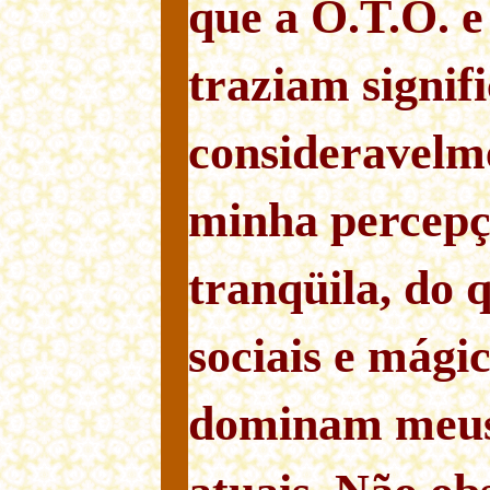
que a O.T.O. e
traziam signif
consideravelme
minha percepç
tranqüila, do 
sociais e mágic
dominam meus