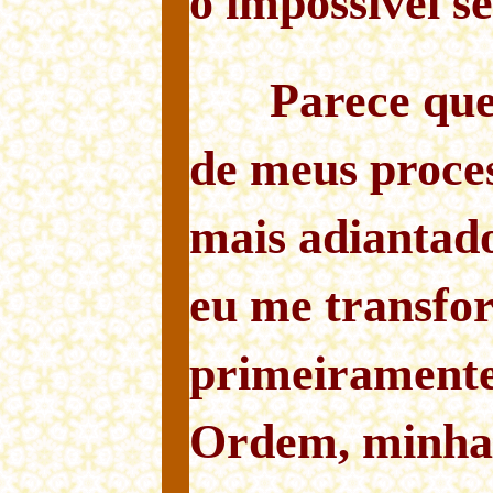
o impossível se
Parece qu
de meus proces
mais adiantado
eu me transfo
primeirament
Ordem, minha 