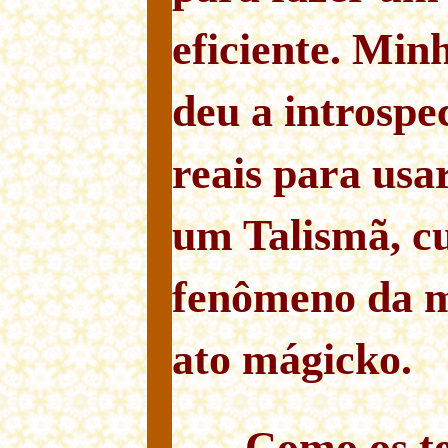
eficiente. Min
deu a introspe
reais para us
um Talismã, cu
fenômeno da m
ato mágicko.
Como os t