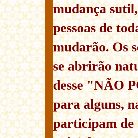
mudança sutil,
pessoas de toda
mudarão. Os se
se abrirão na
desse "NÃO P
para alguns, n
participam de 