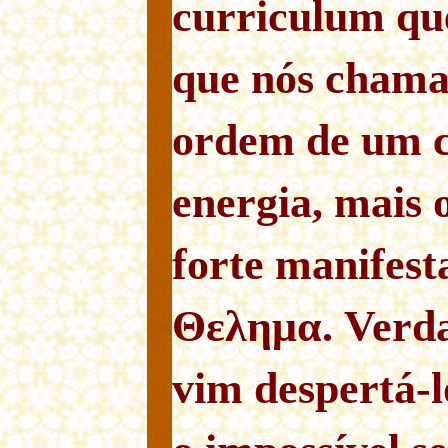
curriculum qu
que nós cham
ordem de um 
energia, mais
forte manifest
Θελημα. Verda
vim despertá-l