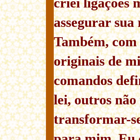
criei ligações
assegurar sua 
Também, com a
originais de mi
comandos defin
lei, outros nã
transformar-s
para mim. Eu 