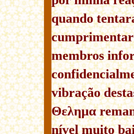
quando tentar
cumprimentar 
membros info
confidencialm
vibração desta
Θελημα rema
nível muito bai