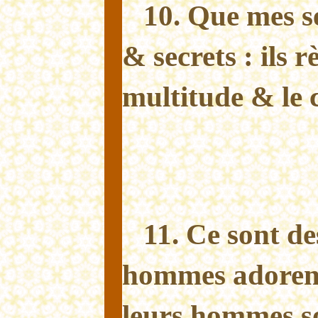
10. Que mes s
& secrets : ils 
multitude & le 
11. Ce sont de
hommes adorent
leurs hommes s