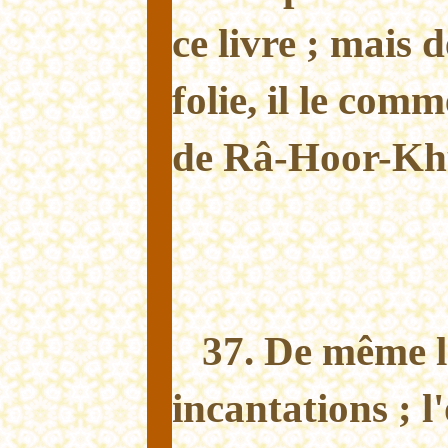
ce livre ; mais d
folie, il le com
de Râ-Hoor-Khu
37. De même l
incantations ; l