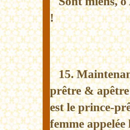
Sont miens, 
!
15. Maintenan
prêtre & apêtre 
est le prince-prê
femme appelée 