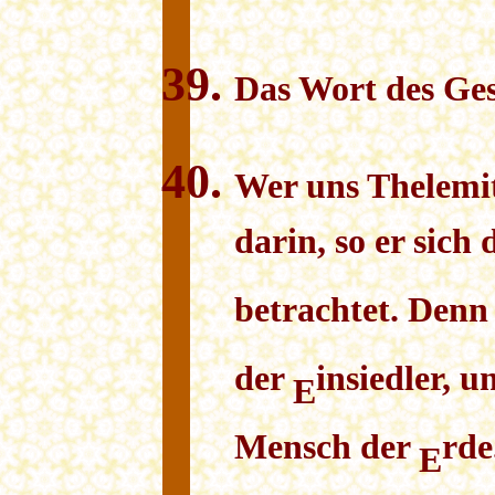
Das Wort des
G
e
Wer uns
T
helemit
darin, so er sich
betrachtet. Denn
der
insiedler, 
E
Mensch der
rde
E