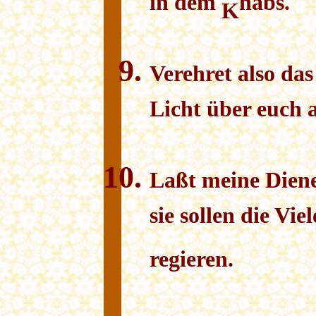
in dem
habs.
K
Verehret also da
Licht über euch 
Laßt meine Diene
sie sollen die Vi
regieren.