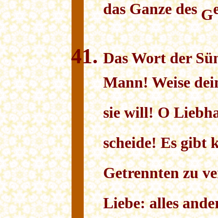
das Ganze des
G
Das Wort der
S
ü
Mann! Weise dei
sie will! O Liebh
scheide! Es gibt 
Getrennten zu ve
Liebe: alles ander