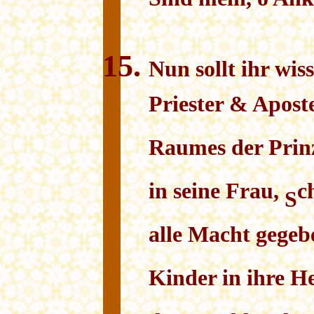
Sind mein, o An
Nun sollt ihr wis
Priester & Apost
Raumes der Prinz
in seine Frau,
c
S
alle Macht gegebe
Kinder in ihre H