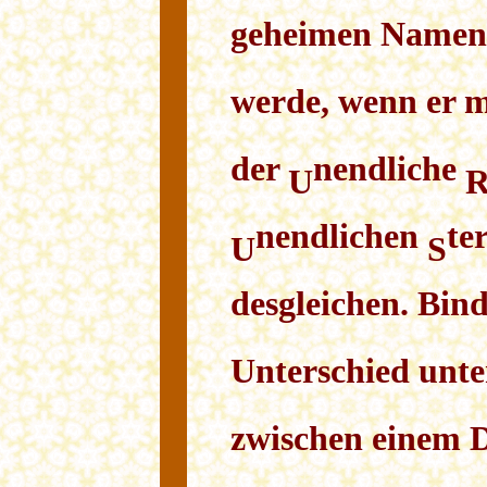
geheimen Namen,
werde, wenn er m
der
nendliche
U
nendlichen
te
U
S
desgleichen. Bind
Unterschied unt
zwischen einem 