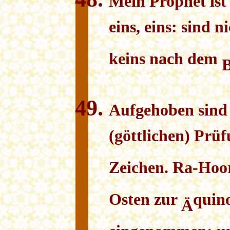
Mein Prophet ist 
eins, eins: sind n
keins nach dem
Aufgehoben sind a
(göttlichen) Prü
Zeichen. Ra-Hoor
Osten zur
quin
Ä