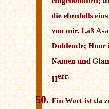
eingenommen; und
die ebenfalls eins
von mir. Laß Asar
Duldende; Hoor 
Namen und Glanz
err.
H
Ein Wort ist da 