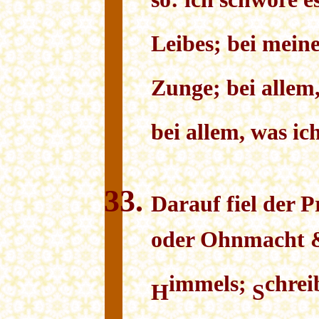
so: ich schwöre 
Leibes; bei mein
Zunge; bei allem
bei allem, was ic
Darauf fiel der Pr
oder Ohnmacht 
immels;
chrei
H
S