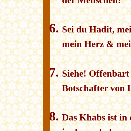
der Menschen!
Sei du Hadit, me
mein Herz & mei
Siehe! Offenbart
Botschafter von 
Das
K
habs ist i