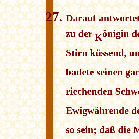
Darauf antwortet
zu der
önigin d
K
Stirn küssend, un
badete seinen ga
riechenden Schwe
Ewigwährende d
so sein; daß die