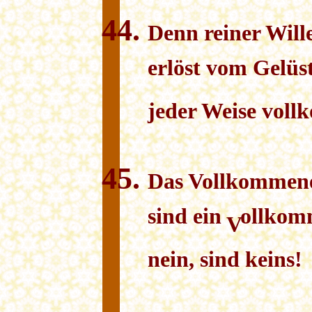
Denn reiner Will
erlöst vom Gelüst
jeder Weise vol
Das
V
ollkommen
sind ein
ollkom
V
nein, sind keins!