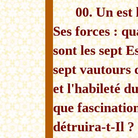
00. Un est
Ses forces : q
sont les sept E
sept vautours d
et l'habileté d
que fascinati
détruira-t-Il ?