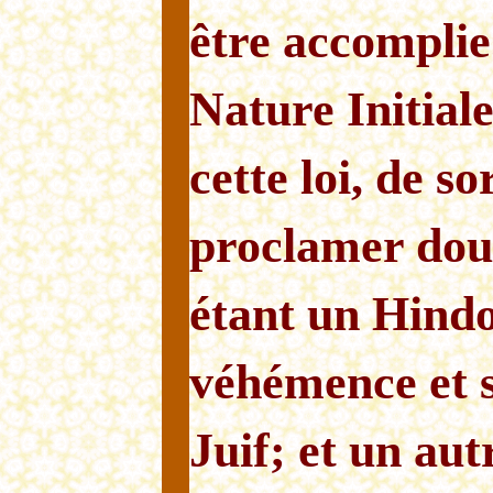
être accomplie
Nature Initial
cette loi, de s
proclamer douc
étant un Hindo
véhémence et s
Juif; et un au