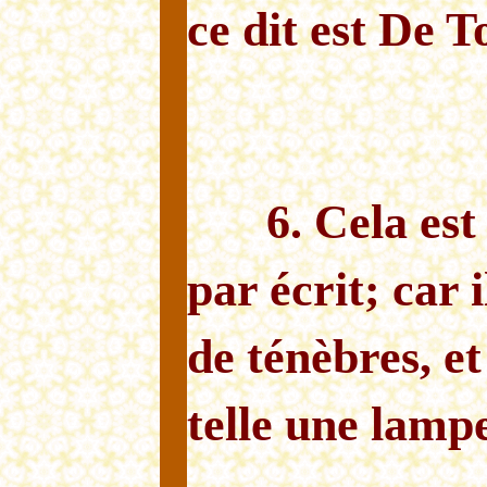
ce dit est De T
6. Cela es
par écrit; car 
de ténèbres, et
telle une lamp