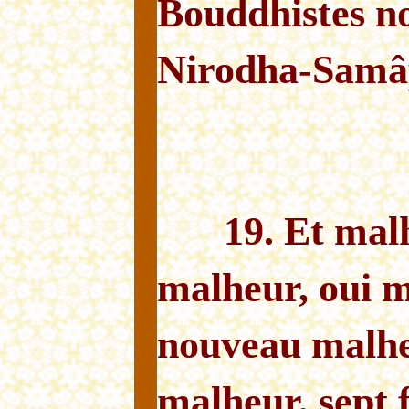
Bouddhistes n
Nirodha-Samâp
19. Et mal
malheur, oui m
nouveau malhe
malheur, sept 