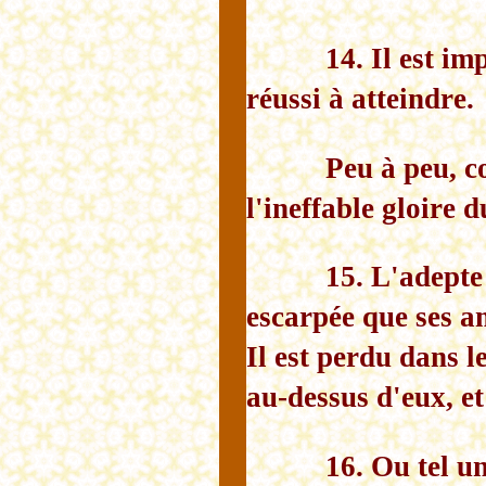
14. Il est im
réussi à atteindre.
Peu à peu, c
l'ineffable gloire d
15. L'adept
escarpée que ses am
Il est perdu dans l
au-dessus d'eux, et
16. Ou tel u