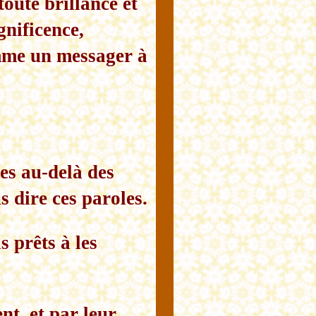
toute brillance et
gnificence,
mme un messager à
es au-delà des
s dire ces paroles.
s prêts à les
nt, et par leur