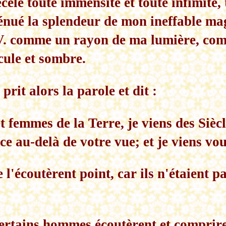
cèle toute immensité et toute infimité, 
ténué la splendeur de mon ineffable ma
V. comme un rayon de ma lumière, co
cule et sombre.
 prit alors la parole et dit :
 femmes de la Terre, je viens des Siècl
ace au-delà de votre vue; et je viens vou
e l'écoutèrent point, car ils n'étaient pa
 certains hommes écoutèrent et comprire