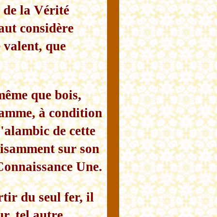
 de la Vérité
aut considère
 valent, que
 même que bois,
lamme, à condition
l'alambic de cette
uffisamment sur son
 Connaissance Une.
ir du seul fer, il
r, tel autre