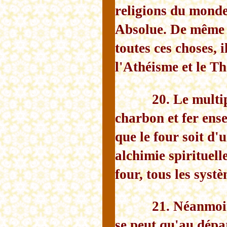
religions du monde 
Absolue. De même l
toutes ces choses,
l'Athéisme et le Th
20. Le multi
charbon et fer ens
que le four soit d'
alchimie spirituell
four, tous les sys
21. Néanmoins
se peut qu'au dépar