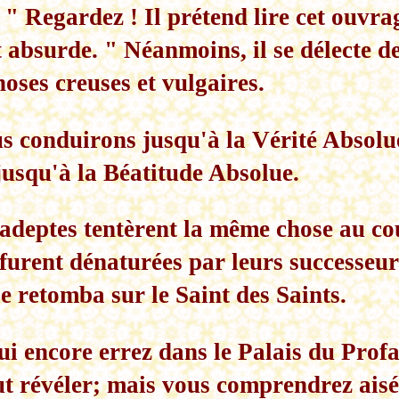
: " Regardez ! Il prétend lire cet ouvra
est absurde. " Néanmoins, il se délecte d
hoses creuses et vulgaires.
s conduirons jusqu'à la Vérité Absolue
usqu'à la Béatitude Absolue.
 adeptes tentèrent la même chose au cou
furent dénaturées par leurs successeurs
le retomba sur le Saint des Saints.
ui encore errez dans le Palais du Prof
t révéler; mais vous comprendrez aisé