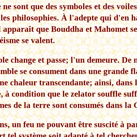
ne sont que des symboles et des voiles
es philosophies. À l'adepte qui d'en h
 il apparaît que Bouddha et Mahomet se
éisme se valent.
ple change et passe; l'un demeure. De
emble se consument dans une grande f
une chaleur transcendante; ainsi, dans 
e, à condition que le zelator souffle s
tèmes de la terre sont consumés dans la
, un feu ne pouvant être suscité à part
t tel système soit adapté à tel chercheu