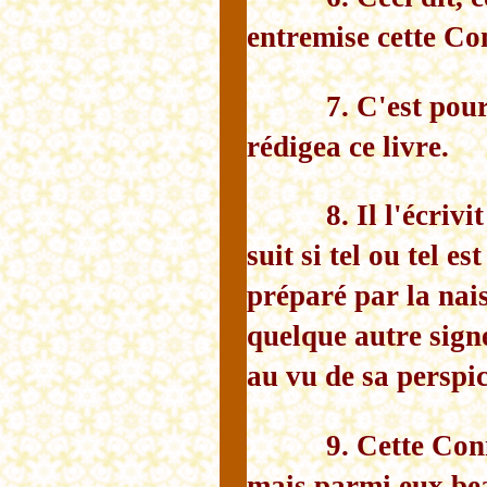
entremise cette Co
7. C'est pou
rédigea ce livre.
8. Il l'écriv
suit si tel ou tel es
préparé par la nais
quelque autre signe
au vu de sa perspic
9. Cette Con
mais parmi eux bea