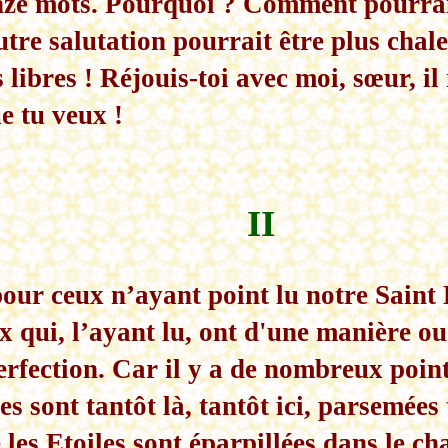
onze mots. Pourquoi ? Comment pourra
tre salutation pourrait être plus chal
libres ! Réjouis-toi avec moi, sœur, il 
e tu veux !
II
 pour ceux n’ayant point lu notre Saint
x qui, l’ayant lu, ont d'une manière o
rfection. Car il y a de nombreux point
s sont tantôt là, tantôt ici, parsemées
les Etoiles sont éparpillées dans le ch