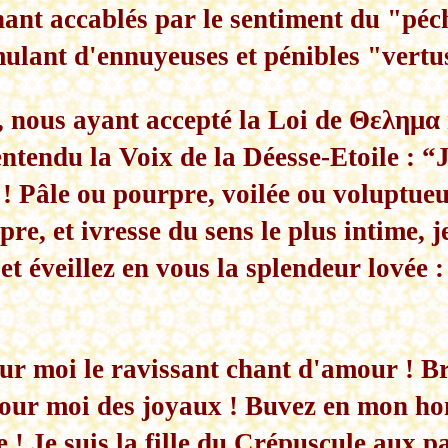
înant accablés par le sentiment du "pé
ulant d'ennuyeuses et pénibles "vertu
, nous ayant accepté la Loi de Θελημα 
ntendu la Voix de la Déesse-Etoile : “
! Pâle ou pourpre, voilée ou voluptueu
pre, et ivresse du sens le plus intime, j
 et éveillez en vous la splendeur lovée 
r moi le ravissant chant d'amour ! B
our moi des joyaux ! Buvez en mon hon
 ! Je suis la fille du Crépuscule aux p