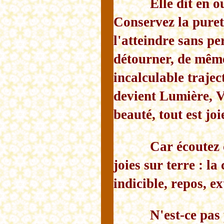
Elle dit en o
Conservez la pureté
l'atteindre sans pe
détourner, de même 
incalculable trajec
devient Lumière, Vi
beauté, tout est joi
Car écoutez 
joies sur terre : la
indicible, repos, ex
N'est-ce pas