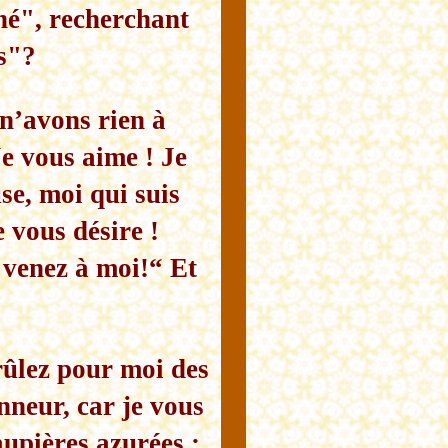
ché", recherchant
s"?
n’avons rien à
Je vous aime ! Je
se, moi qui suis
e vous désire !
: venez à moi!“ Et
rûlez pour moi des
neur, car je vous
aupières azurées ;