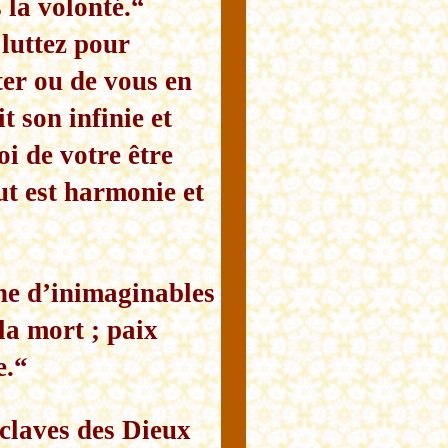
 la volonté.“
 luttez pour
ter ou de vous en
 son infinie et
oi de votre être
ut est harmonie et
ne d’inimaginables
 la mort ; paix
e.“
sclaves des Dieux