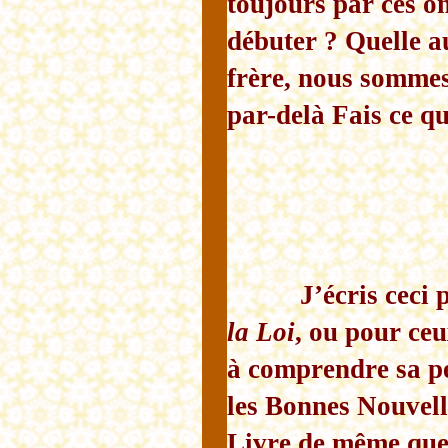
toujours par ces 
débuter ? Quelle au
frère, nous sommes 
par-delà Fais ce qu
J’écris ceci
la Loi
, ou pour ceu
à comprendre sa pe
les Bonnes Nouvelle
Livre de même que 