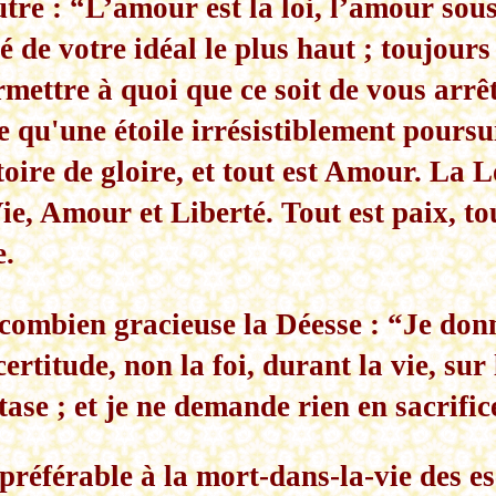
utre : “L’amour est la loi, l’amour sous
 de votre idéal le plus haut ; toujours
rmettre à quoi que ce soit de vous arrê
qu'une étoile irrésistiblement poursuit
toire de gloire, et tout est Amour. La L
e, Amour et Liberté. Tout est paix, to
e.
combien gracieuse la Déesse : “Je don
 certitude, non la foi, durant la vie, sur
tase ; et je ne demande rien en sacrific
 préférable à la mort-dans-la-vie des e