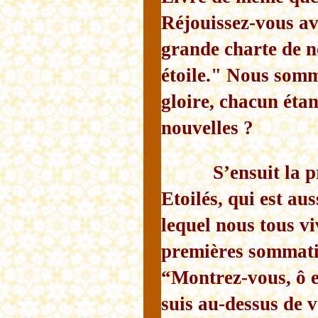
Réjouissez-vous av
grande charte de n
étoile." Nous somm
gloire, chacun étan
nouvelles ?
S’ensuit la 
Etoilés, qui est au
lequel nous tous vi
premières sommati
“Montrez-vous, ô e
suis au-dessus de v