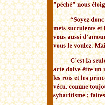
"péché" nous éloig
“Soyez donc 
mets succulents et 
vous aussi d'amour
vous le voulez. Ma
C'est la seul
acte doive être un
les rois et les pri
vécu, comme toujour
sybaritisme ; faite