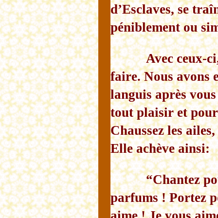
d’Esclaves, se tra
péniblement ou sim
Avec ceux-ci
faire. Nous avons e
languis après vous 
tout plaisir et pour
Chaussez les ailes,
Elle achève ainsi:
“Chantez pou
parfums ! Portez p
aime ! Je vous aime