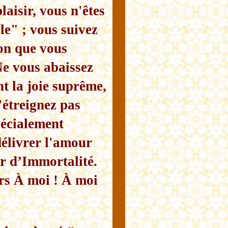
aisir, vous n'êtes
e" ; vous suivez
ion que vous
Ne vous abaissez
nt la joie suprême,
'étreignez pas
pécialement
délivrer l'amour
ir d’Immortalité.
ours À moi ! À moi