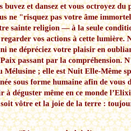
 buvez et dansez et vous octroyez du pl
s ne "risquez pas votre âme immortell
tre sainte religion — à la seule condit
 regarder vos actions à cette lumière. 
 ni ne dépréciez votre plaisir en oublia
a Paix passant par la compréhension. N
 Mélusine ; elle est Nuit Elle-Même s
rnée sous forme humaine afin de vous 
rir à déguster même en ce monde l’Elix
soit vôtre et la joie de la terre : touj