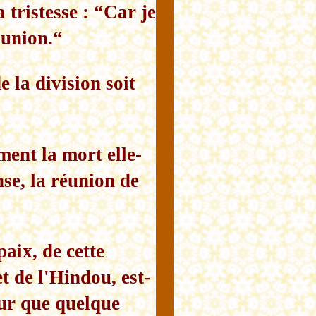
a tristesse : “Car je
'union.“
 la division soit
ment la mort elle-
nse, la réunion de
paix, de cette
t de l'Hindou, est-
eur que quelque