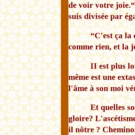
de voir votre joie.“
suis divisée par ég
“C'est ça la
comme rien, et la j
II est plus 
même est une extase
l'âme à son moi vér
Et quelles so
gloire? L'ascétism
il nôtre ? Chemino