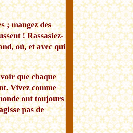
es ; mangez des
ussent ! Rassasiez-
nd, où, et avec qui
savoir que chaque
ment. Vivez comme
 monde ont toujours
agisse pas de