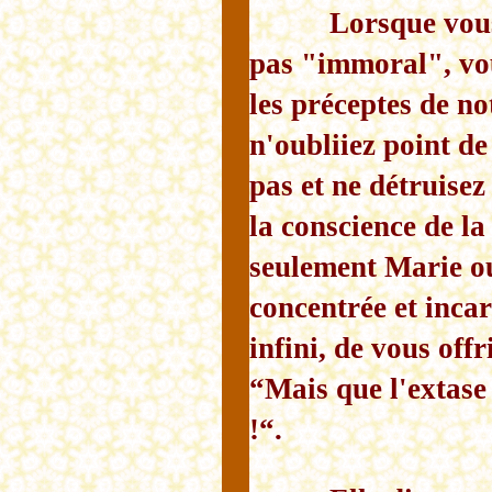
Lorsque vous
pas "immoral", vou
les préceptes de no
n'oubliiez point de
pas et ne détruisez
la conscience de l
seulement Marie ou
concentrée et inca
infini, de vous off
“Mais que l'extase 
!“.