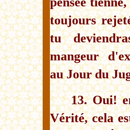
pensée tienne,
toujours rejet
tu deviendras
mangeur d'exc
au Jour du Ju
13. Oui! e
Vérité, cela es