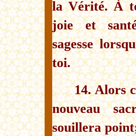
la Vérité. À t
joie et sant
sagesse lorsq
toi.
14. Alors 
nouveau sac
souillera point