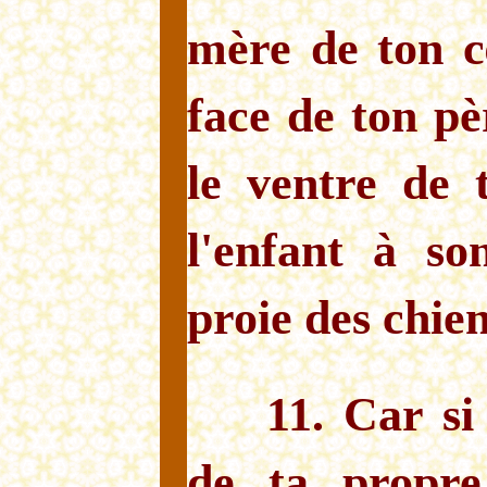
mère de ton c
face de ton pè
le ventre de 
l'enfant à so
proie des chien
11. Car si
de ta propre 