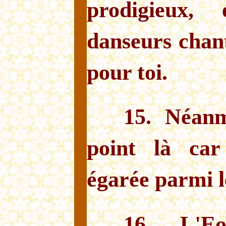
prodigieux,
danseurs chan
pour toi.
15. Néanm
point là car 
égarée parmi l
16. L'E