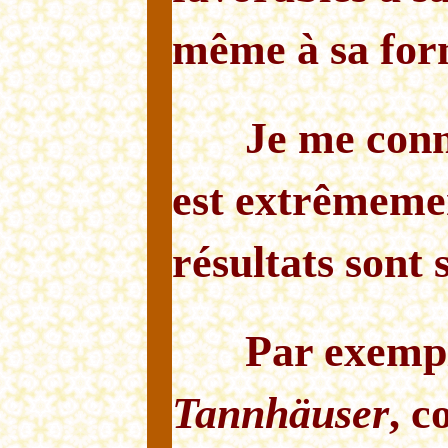
même à sa for
Je me conn
est extrêmemen
résultats sont 
Par exempl
Tannhäuser
, c