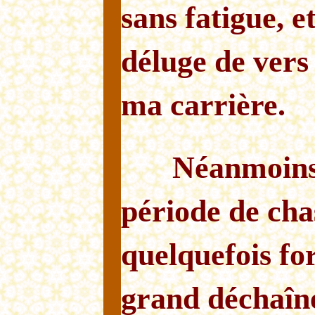
sans fatigue, e
déluge de vers
ma carrière.
Néanmoins,
période de cha
quelquefois for
grand déchaîne