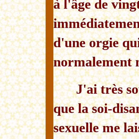
à l'âge de ving
immédiatement
d'une orgie qu
normalement m
J'ai très 
que la soi-disa
sexuelle me lais