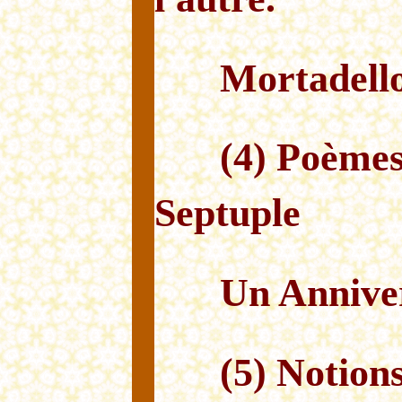
Mortadello
(4) Poèmes
Septuple
Un Anniver
(5) Notion