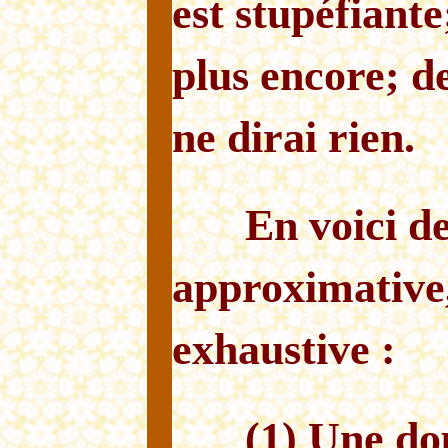
est stupéfiante;
plus encore; de
ne dirai rien.
En voici d
approximative,
exhaustive :
(1) Une do