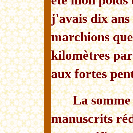
été mon poids
j'avais dix an
marchions que
kilomètres par
aux fortes pent
La somme e
manuscrits réd