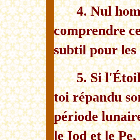
4. Nul ho
comprendre ce t
subtil pour les
5. Si l'Éto
toi répandu son
période lunair
le Iod et le Pe