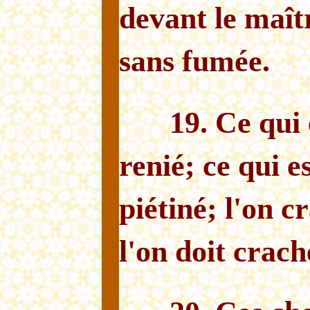
devant le maît
sans fumée.
19. Ce qui 
renié; ce qui e
piétiné; l'on c
l'on doit crach