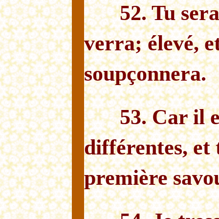
52. Tu sera
verra; élevé, e
soupçonnera.
53. Car il 
différentes, et
première savou