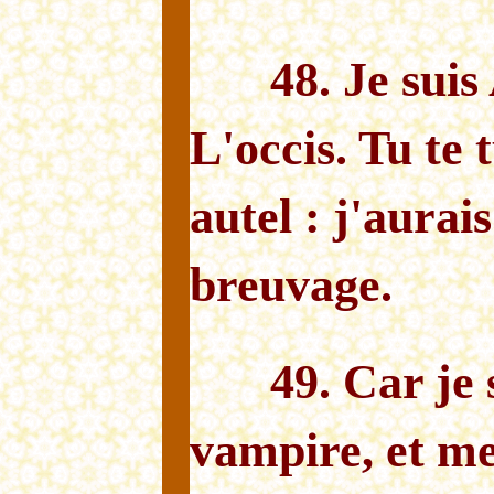
48. Je suis
L'occis. Tu te
autel : j'aurai
breuvage.
49. Car je 
vampire, et me