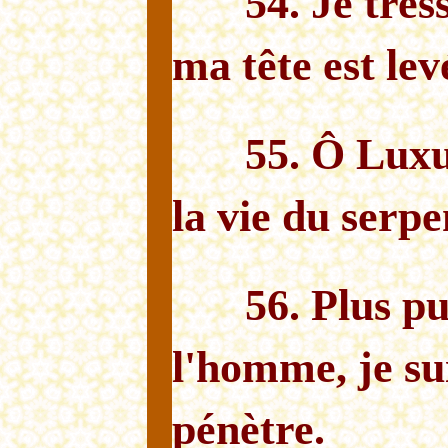
54. Je tress
ma tête est le
55. Ô Luxu
la vie du serpe
56. Plus p
l'homme, je sui
pénètre.