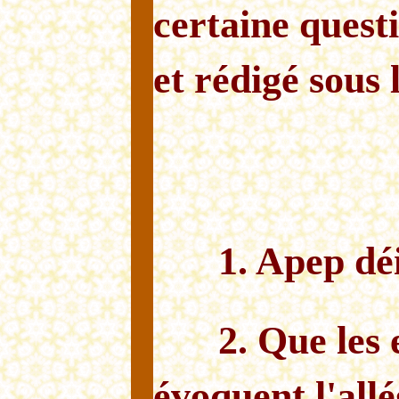
certaine quest
et rédigé sous
1. Apep déi
2. Que les 
évoquent l'allég