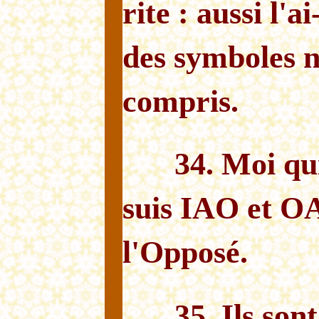
rite : aussi l'a
des symboles n
compris.
34. Moi qui
suis IAO et OA
l'Opposé.
35. Ils son