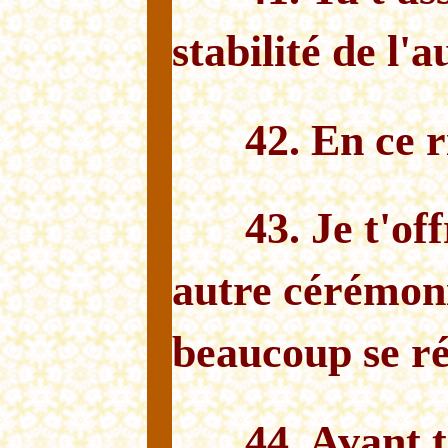
stabilité de l'a
42. En ce r
43. Je t'of
autre cérémoni
beaucoup se ré
44. Avant t