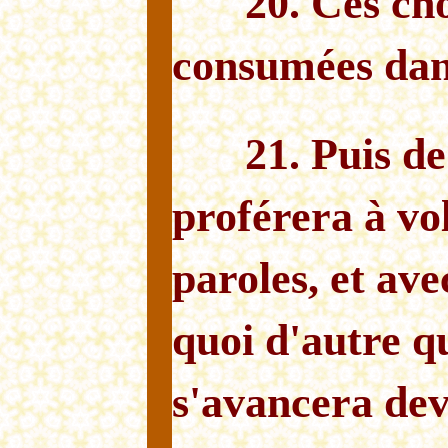
20. Ces ch
consumées dans
21. Puis d
proférera à vo
paroles, et ave
quoi d'autre qu
s'avancera dev