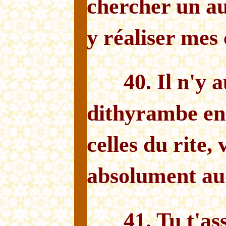
chercher un au
y réaliser mes
40. Il n'y 
dithyrambe en
celles du rite, 
absolument au
41. Tu t'as